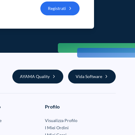
Registrati
AYAMA Quality
Vida Software
o
Profilo
e
Visualizza Profilo
I Miei Ordini
I Miei Corsi