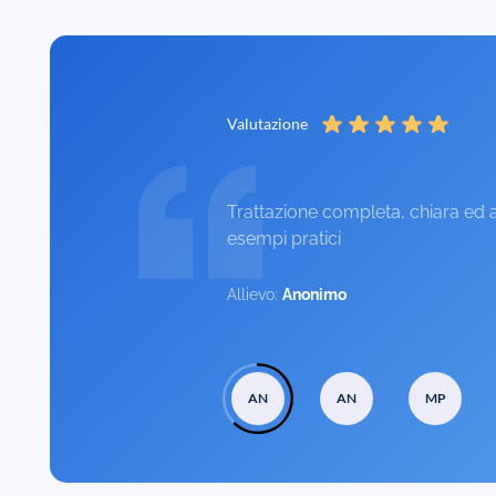
Valutazione
Trattazione completa, chiara ed 
esempi pratici
Allievo:
Anonimo
AN
AN
MP