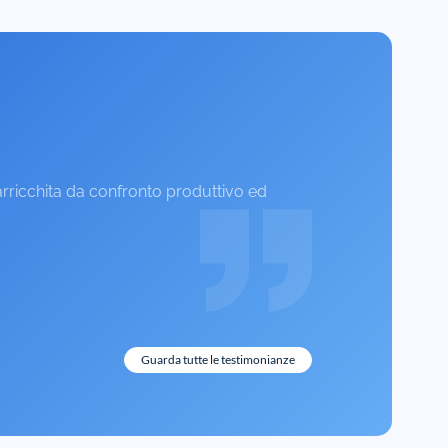
arricchita da confronto produttivo ed
Guarda tutte le testimonianze