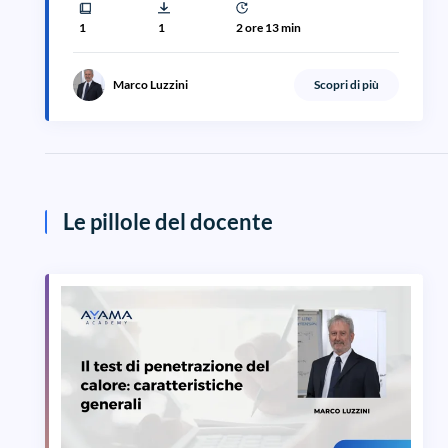
1
1
2 ore 13 min
Marco Luzzini
Scopri di più
Le pillole del docente