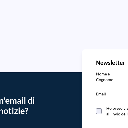
Newsletter
Nome e
Cognome
Email
n'email di
notizie?
Ho preso vis
all'invio d