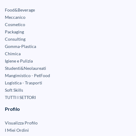
Food&Beverage
Meccanico
Cosmetico
Packaging
Consulting
Gomma-Plastica
Chimica
Igiene e Pulizia
Studenti&Neolaureati
Mangimistico - PetFood
Logistica - Trasporti
Soft Skills
TUTTI I SETTORI
Profilo
Visualizza Profilo
I Miei Ordini