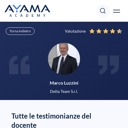
Valutazione
Torna indietro
Corsi
Accedi
Registrati
Docenti
Focus
Marco Luzzini
Delta Team S.r.l.
Pillole
Supporto
Tutte le testimonianze del
docente