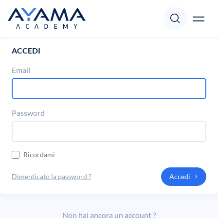
ACCEDI
Corsi
Accedi
Registrati
Email
Docenti
Password
Focus
Ricordami
Pillole
Dimenticato la password ?
Accedi
Supporto
Non hai ancora un account ?