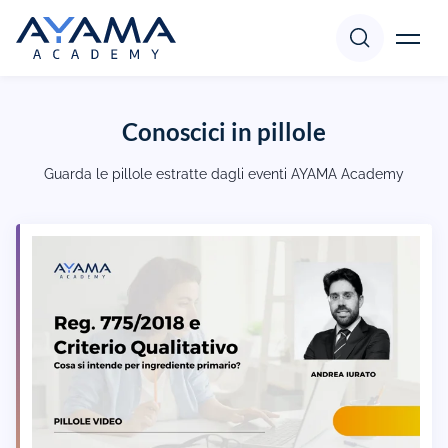
Corsi
Conoscici in pillole
Accedi
Registrati
Guarda le pillole estratte dagli eventi AYAMA Academy
Docenti
Focus
Pillole
Supporto