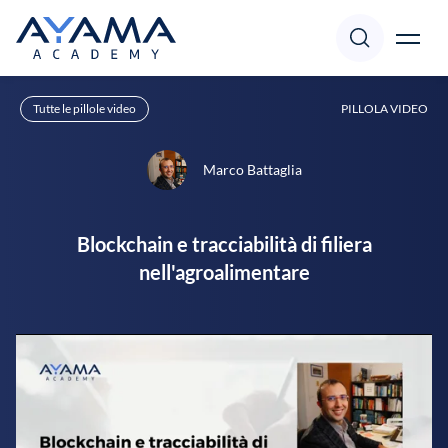
Tutte le pillole video
PILLOLA VIDEO
Corsi
Accedi
Registrati
Marco Battaglia
Docenti
Blockchain e tracciabilità di filiera
Focus
nell'agroalimentare
Pillole
Supporto