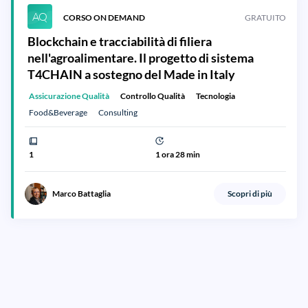
AQ
CORSO ON DEMAND
GRATUITO
Blockchain e tracciabilità di filiera
nell'agroalimentare. Il progetto di sistema
T4CHAIN a sostegno del Made in Italy
Assicurazione Qualità
Controllo Qualità
Tecnologia
Food&Beverage
Consulting
1
1 ora 28 min
Marco Battaglia
Scopri di più