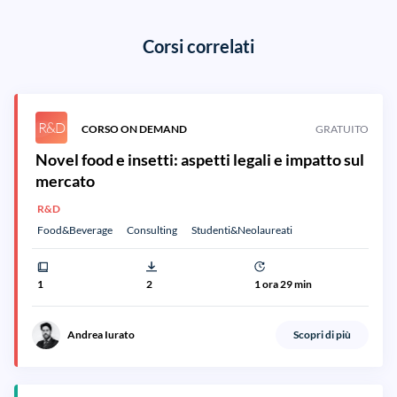
Corsi correlati
R&D
CORSO ON DEMAND
GRATUITO
Novel food e insetti: aspetti legali e impatto sul
mercato
R&D
Food&Beverage
Consulting
Studenti&Neolaureati
1
2
1 ora 29 min
Andrea Iurato
Scopri di più