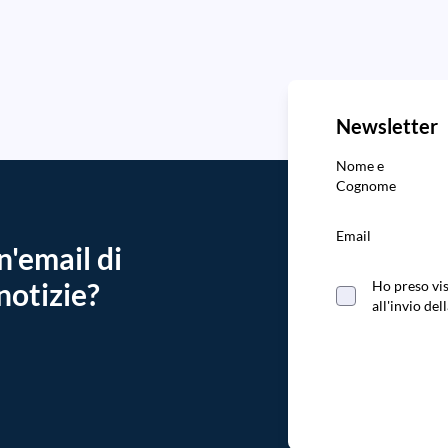
Newsletter
Nome e
Cognome
Email
n'email di
notizie?
Ho preso vis
all'invio d