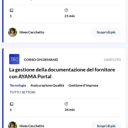
1
21 min
Nives Cecchetto
Scopri di più
TEC
CORSO ON DEMAND
GRATUITO
La gestione della documentazione del fornitore
con AYAMA Portal
Tecnologia
Assicurazione Qualità
Gestione d'Impresa
TUTTI I SETTORI
1
34 min
Nives Cecchetto
Scopri di più