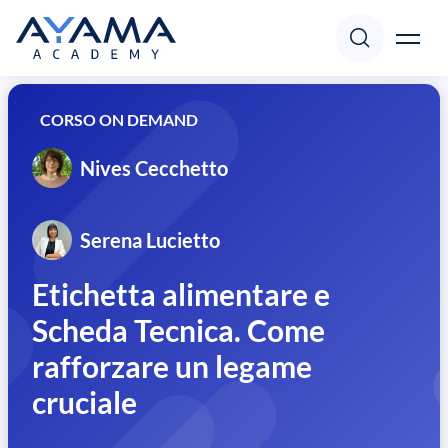
Corsi
CORSO ON DEMAND
Accedi
Registrati
Nives Cecchetto
Docenti
Serena Lucietto
Focus
Etichetta alimentare e
Scheda Tecnica. Come
Pillole
rafforzare un legame
Supporto
cruciale